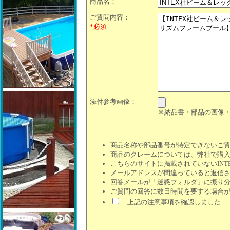
商品名：
ご質問内容：
*必須
添付参考画像：
※納品書・部品の画像
商品名称や部品番号が特定できないご
商品のクレームについては、弊社で購
こちらのサイトに掲載されていないIN
メールアドレスが間違っていると返信
回答メールが「迷惑フォルダ」に振り
ご質問の回答に数日時間を要する場合
上記の注意事項を確認しました