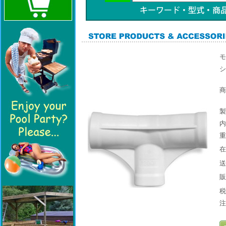
モ
シ
商
製
在
販
税
注