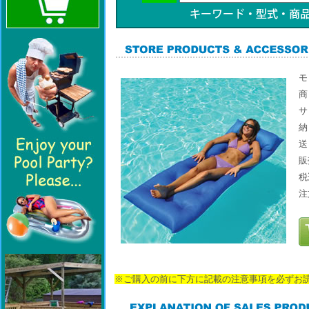
モ
商
サ
販
税
注
※ご購入の前に下方に記載の注意事項を必ずお