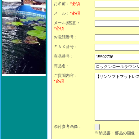
お名前：
*必須
メール：
*必須
メール(確認)：
*必須
お電話番号：
ＦＡＸ番号：
商品番号：
商品名：
ご質問内容：
*必須
添付参考画像：
※納品書・部品の画像・