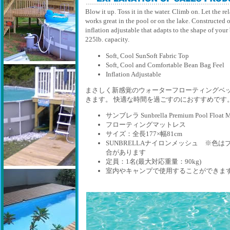
Blow it up. Toss it in the water. Climb on. Let the r
works great in the pool or on the lake. Constructed 
inflation adjustable that adapts to the shape of you
225lb. capacity.
Soft, Cool SunSoft Fabric Top
Soft, Cool and Comfortable Bean Bag Feel
Inflation Adjustable
まさしく新感覚のウォーターフローティングベッ
きます。 快適な時間を過ごすのにおすすめです
サンブレラ Sunbrella Premium Pool Float M
フローティングマットレス
サイズ：全長177×幅81cm
SUNBRELLAナイロンメッシュ ※色
合があります
定員：1名(最大対応重量：90kg)
室内やキャンプで使用することができま