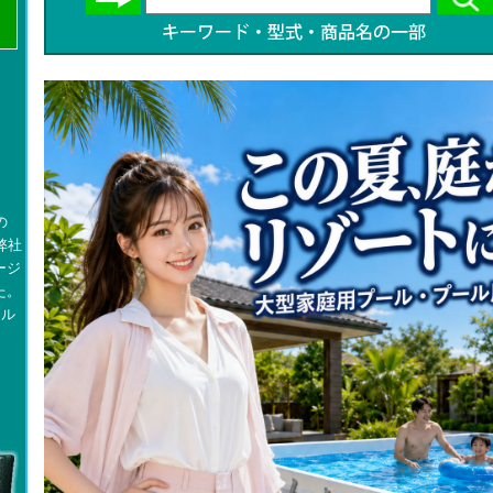
の
て弊社
ージ
た。
ール