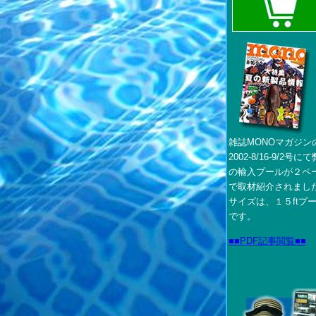
雑誌MONOマガジン
2002-8/16-9/2号に
の輸入プールが２ペ
で取材紹介されまし
サイズは、１５ftプ
です。
■■PDF記事閲覧■■