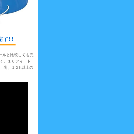
ールと比較しても完
なく、１０フィート
尚、１２ft以上の
。